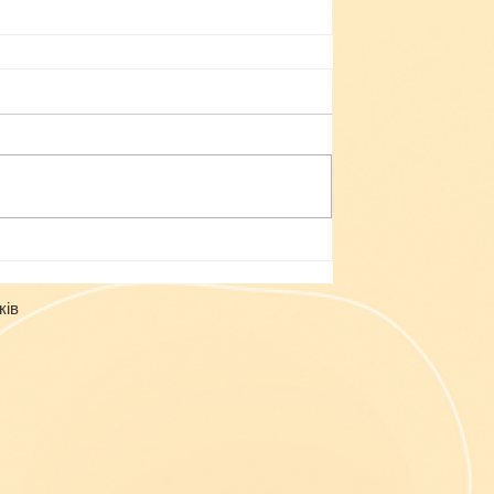
Небезпека зачепінгу
ків