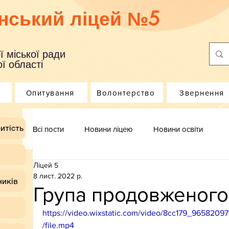
нський ліцей №5
ї міської ради
ї області
Опитування
Волонтерство
Звернення
итість
Всі пости
Новини ліцею
Новини освіти
Ліцей 5
8 лист. 2022 р.
ників
Група продовженого
https://video.wixstatic.com/video/8cc179_96582
/file.mp4