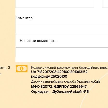
Коментарі
ВСТУП-2026
Написати коментар...
ого, 3
Розрахунковий рахунок для благодійних внес
UA 718201720314291001301063152
,
код доходу 250201
00
Держказначейська служба України м.Київ
МФО 820172, ЄДРПОУ 22569947,
Отримувач - Дубенський ліцей №5