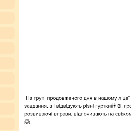
 На групі продовженого дня в нашому ліцеї діти не лише готують домашні 
завдання, а і відвідують різні гуртки👫🎨, гр
розвиваючі вправи, відпочивають на свіжом
🤗.