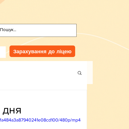
Зарахування до ліцею
 дня
097fa484a3a87940241e08cd100/480p/mp4