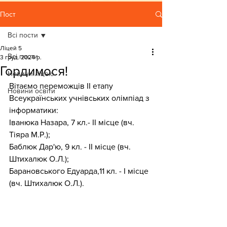
Пост
Всі пости
Ліцей 5
Всі пости
3 груд. 2024 р.
Гордимося!
Новини ліцею
Вітаємо переможців ІІ етапу 
Новини освіти
Всеукраїнських учнівських олімпіад з 
інформатики:
Іванюка Назара, 7 кл.- ІІ місце (вч. 
Тіяра М.Р.);
Баблюк Дар'ю, 9 кл. - ІІ місце (вч. 
Штихалюк О.Л.);
Барановського Едуарда,11 кл. - І місце 
(вч. Штихалюк О.Л.).