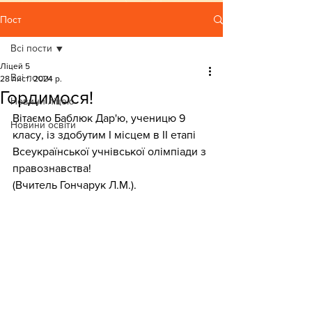
Пост
Всі пости
Ліцей 5
Всі пости
28 лист. 2024 р.
Гордимося!
Новини ліцею
Вітаємо Баблюк Дар'ю, ученицю 9 
Новини освіти
класу, із здобутим І місцем в ІІ етапі 
Всеукраїнської учнівської олімпіади з 
правознавства!
(Вчитель Гончарук Л.М.).