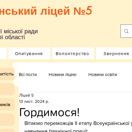
нський ліцей №5
ї міської ради
ї області
Опитування
Волонтерство
Звернення
итість
Всі пости
Новини ліцею
Новини освіти
Ліцей 5
13 лист. 2024 р.
ників
Гордимося!
Вітаємо переможців ІІ етапу Всеукраїнської 
навчання (технічної праці):