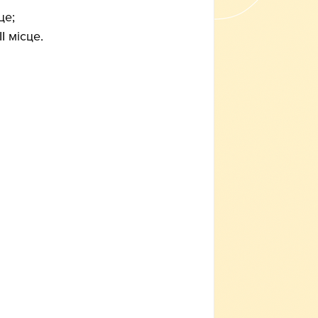
це;
І місце.