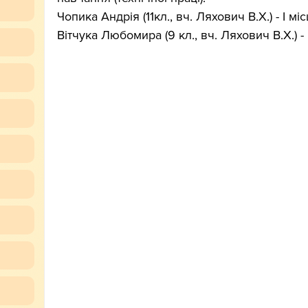
Чопика Андрія (11кл., вч. Ляхович В.Х.) - І міс
Вітчука Любомира (9 кл., вч. Ляхович В.Х.) - І