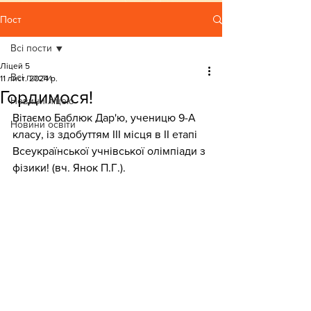
Пост
Всі пости
Ліцей 5
Всі пости
11 лист. 2024 р.
Гордимося!
Новини ліцею
Вітаємо Баблюк Дар'ю, ученицю 9-А 
Новини освіти
класу, із здобуттям ІІІ місця в ІІ етапі 
Всеукраїнської учнівської олімпіади з 
фізики! (вч. Янок П.Г.).