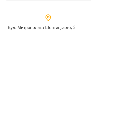
Вул. Митрополита Шептицького, 3
м.Дубно, Рівненська область,
35604
Понеділок - п’ятниця,
9:00 - 17:00
dubno_lyceum5@ukr.net
Розрахунковий рахунок для благодійних
внесків
UA 718201720314291001301063152
код доходу 250201
00
Держказначейська служба України м.Київ
МФО 820172, ЄДРПОУ
22569947
,