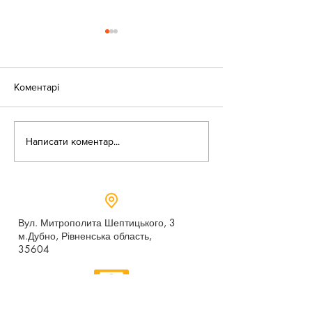
Коментарі
«Веселі закаблу
Небезпека зачепінгу
Написати коментар...
Вул. Митрополита Шептицького, 3
м.Дубно, Рівненська область,
35604
Понеділок - п’ятниця,