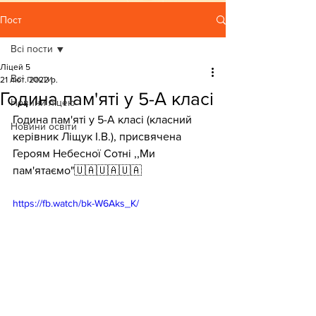
Пост
Всі пости
Ліцей 5
Всі пости
21 лют. 2022 р.
Година пам'яті у 5-А класі
Новини ліцею
Година пам'яті у 5-А класі (класний 
Новини освіти
керівник Ліщук І.В.), присвячена 
Героям Небесної Сотні ,,Ми 
пам'ятаємо"🇺🇦🇺🇦🇺🇦
https://fb.watch/bk-W6Aks_K/