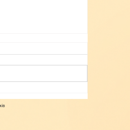
Небезпека зачепінгу
ків