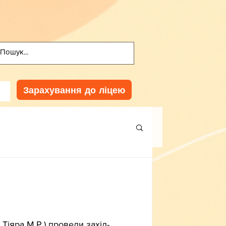
Зарахування до ліцею
к Тіяра М.Р.) провели захід-