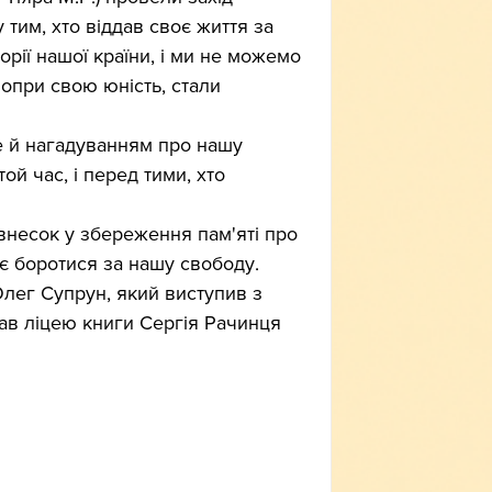
 тим, хто віддав своє життя за 
орії нашої країни, і ми не можемо 
попри свою юність, стали 
ле й нагадуванням про нашу 
ой час, і перед тими, хто 
внесок у збереження пам'яті про 
ує боротися за нашу свободу.
Олег Супрун, який виступив з 
ав ліцею книги Сергія Рачинця 