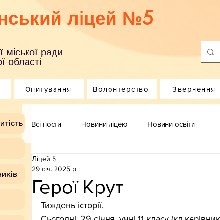
нський ліцей №5
ї міської ради
ї області
Опитування
Волонтерство
Звернення
итість
Всі пости
Новини ліцею
Новини освіти
Ліцей 5
29 січ. 2025 р.
ників
Герої Крут
Тиждень історії.
Сьогодні, 29 січня, учні 11 класу (кл.керівни