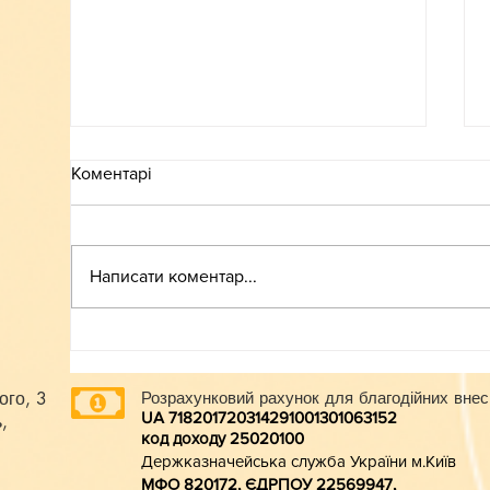
Коментарі
ВСТУП-2026
Написати коментар...
ого, 3
Розрахунковий рахунок для благодійних внес
UA 718201720314291001301063152
,
код доходу 250201
00
Держказначейська служба України м.Київ
МФО 820172, ЄДРПОУ 22569947,