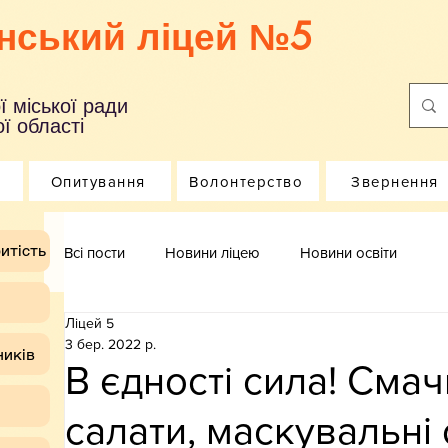
нський ліцей №5
ї міської ради
ї області
Опитування
Волонтерство
Звернення
итість
Всі пости
Новини ліцею
Новини освіти
Ліцей 5
3 бер. 2022 р.
ників
В єдності сила! Смач
салати, маскувальні 