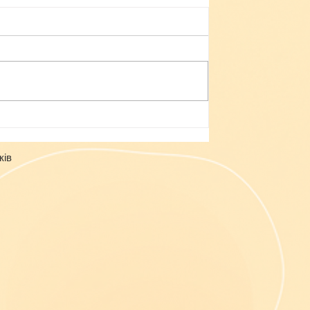
Небезпека зачепінгу
ків