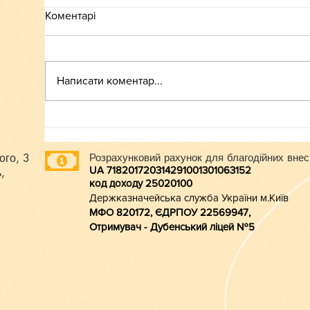
Коментарі
ВСТУП-2026
Написати коментар...
ого, 3
Розрахунковий рахунок для благодійних внес
UA 718201720314291001301063152
,
код доходу 250201
00
Держказначейська служба України м.Київ
МФО 820172, ЄДРПОУ 22569947,
Отримувач - Дубенський ліцей №5