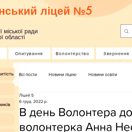
нський ліцей №5
ї міської ради
ї області
Опитування
Волонтерство
Звернення
итість
Всі пости
Новини ліцею
Новини освіти
Ліцей 5
6 груд. 2022 р.
ників
В день Волонтера до
волонтерка Анна Не