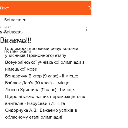
Пост
Всі пости
Ліцей 5
Всі пости
5 лист. 2025 р.
Вітаємо!!!
Новини ліцею
Гордимося високими результатами 
Новини освіти
учасників І (районного) етапу 
Всеукраїнської учнівської олімпіади з 
німецької мови:
Бондарчук Віктор (9 клас) - ІІ місце;
Баблюк Дар'я (10 клас) - І місце;
Люсьо Христина (11 клас) - І місце.
Щиро вітаємо наших переможців та їх 
вчителів - Нарусевич Л.П. та 
Сидорчука А.В.! Бажаємо успіхів в 
обласному етапі олімпіади!