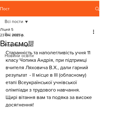
Пост
Всі пости
Ліцей 5
Всі пости
23 січ. 2025 р.
Вітаємо!!!
Новини ліцею
Старанність та наполегливість учня 11 
Новини освіти
класу Чопика Андрія, при підтримці 
вчителя Ляховича В.Х., дали гарний 
результат  - ІІ місце в ІІІ (обласному) 
етапі Всеукраїнської учнівської 
олімпіади з трудового навчання. 
Щирі вітання вам та подяка за високе 
досягнення!