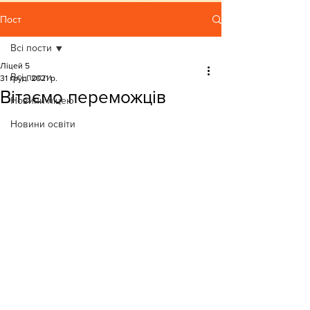
Пост
Всі пости
Ліцей 5
Всі пости
31 груд. 2021 р.
Вітаємо переможців
Новини ліцею
Новини освіти