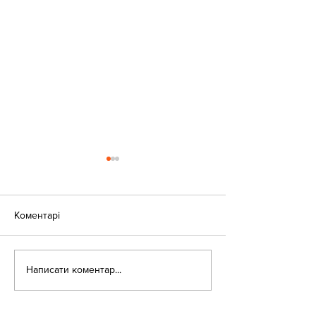
Коментарі
«Веселі закаблу
Небезпека зачепінгу
Написати коментар...