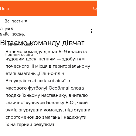
Пост
Всі пости
Ліцей 5
Всі пости
5 лист. 2025 р.
Вітаємо команду дівчат
Новини ліцею
Вітаємо команду дівчат 5–9 класів із 
Новини освіти
чудовим досягненням — здобуттям 
почесного III місця в територіальному 
етапі змагань ,,Пліч-о-пліч. 
Всеукраїнські шкільні лігиʼʼ з 
масового футболу! Особливі слова 
подяки їхньому наставнику, вчителю 
фізичної культури Бованку В.О., який 
зумів згуртувати команду, підготувати 
спортсменок до змагань і надихнути 
їх на гарний результат.