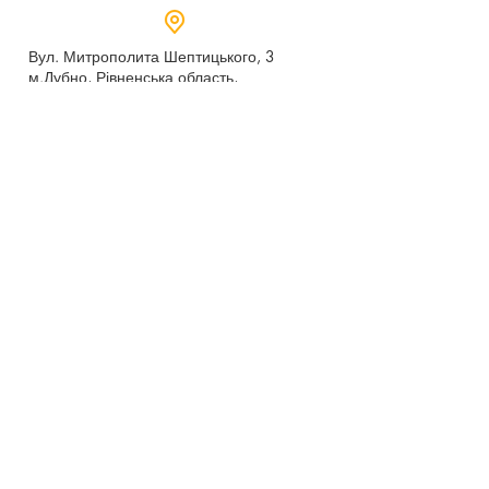
Вул. Митрополита Шептицького, 3
м.Дубно, Рівненська область,
35604
Понеділок - п’ятниця,
9:00 - 17:00
dubno_lyceum5@ukr.net
Розрахунковий рахунок для благодійних
внесків
UA 718201720314291001301063152
код доходу 250201
00
Держказначейська служба України м.Київ
МФО 820172, ЄДРПОУ
22569947
,
Отримувач - Дубенський ліцей №5