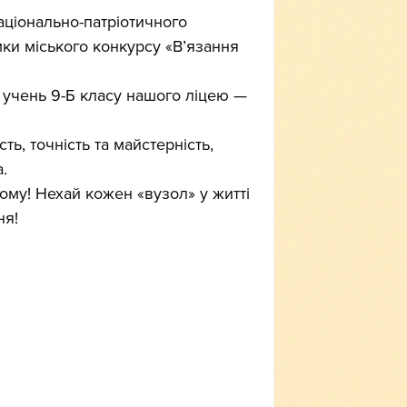
аціонально-патріотичного 
мки міського конкурсу «В’язання 
ов учень 9-Б класу нашого ліцею — 
ь, точність та майстерність, 
.
ому! Нехай кожен «вузол» у житті 
ня!