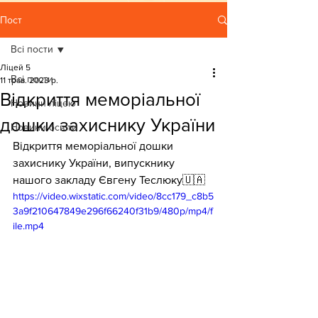
Пост
Всі пости
Ліцей 5
Всі пости
11 трав. 2023 р.
Відкриття меморіальної
Новини ліцею
дошки захиснику України
Новини освіти
Відкриття меморіальної дошки 
захиснику України, випускнику 
нашого закладу Євгену Теслюку🇺🇦
https://video.wixstatic.com/video/8cc179_c8b5
3a9f210647849e296f66240f31b9/480p/mp4/f
ile.mp4