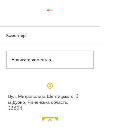
Коментарі
«Веселі закаблу
Небезпека зачепінгу
Написати коментар...
Вул. Митрополита Шептицького, 3
м.Дубно, Рівненська область,
35604
Понеділок - п’ятниця,
9:00 - 17:00