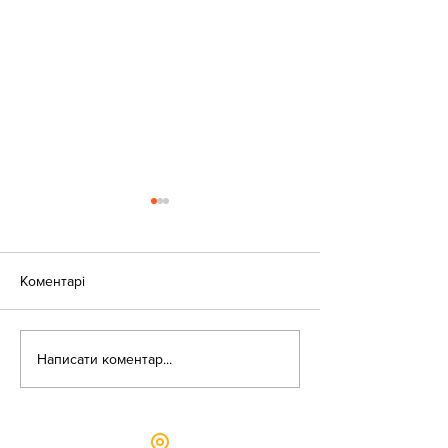
Коментарі
«Веселі закаблу
Небезпека зачепінгу
Написати коментар...