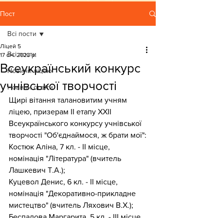
Пост
Всі пости
Ліцей 5
Всі пости
17 січ. 2023 р.
Всеукраїнський конкурс
Новини ліцею
учнівської творчості
Новини освіти
Щирі вітання талановитим учням 
ліцею, призерам ІІ етапу ХХІІ 
Всеукраїнського конкурсу учнівської 
творчості "Об'єднаймося, ж брати мої":
Костюк Аліна, 7 кл. - ІІ місце, 
номінація "Література" (вчитель 
Лашкевич Т.А.);
Куцевол Денис, 6 кл. - ІІ місце, 
номінація "Декоративно-прикладне 
мистецтво" (вчитель Ляхович В.Х.);
Беспалова Маргарита, 5 кл. - ІІІ місце, 