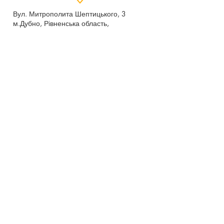
Вул. Митрополита Шептицького, 3
м.Дубно, Рівненська область,
35604
Понеділок - п’ятниця,
9:00 - 17:00
dubno_lyceum5@ukr.net
Розрахунковий рахунок для благодійних
внесків
UA 718201720314291001301063152
код доходу 250201
00
Держказначейська служба України м.Київ
МФО 820172, ЄДРПОУ
22569947
,
Отримувач - Дубенський ліцей №5