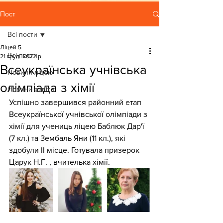
Пост
Всі пости
Ліцей 5
Всі пости
21 груд. 2022 р.
Всеукраїнська учнівська
Новини ліцею
олімпіада з хімії
Новини освіти
Успішно завершився районний етап 
Всеукраїнської учнівської олімпіади з 
хімії для учениць ліцею Баблюк Дар'ї 
(7 кл.) та Зембаль Яни (11 кл.), які 
здобули ІІ місце. Готувала призерок 
Царук Н.Г. , вчителька хімії.