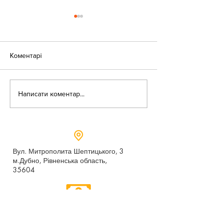
Коментарі
«Веселі закаблу
Небезпека зачепінгу
Написати коментар...
Вул. Митрополита Шептицького, 3
м.Дубно, Рівненська область,
35604
Понеділок - п’ятниця,
9:00 - 17:00