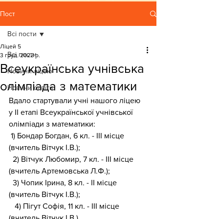
Пост
Всі пости
Ліцей 5
Всі пости
3 груд. 2022 р.
Всеукраїнська учнівська
Новини ліцею
олімпіада з математики
Новини освіти
Вдало стартували учні нашого ліцею 
у ІІ етапі Всеукраїнської учнівської 
олімпіади з математики:
 1) Бондар Богдан, 6 кл. - ІІІ місце 
(вчитель Вітчук І.В.);
  2) Вітчук Любомир, 7 кл. - ІІІ місце 
(вчитель Артемовська Л.Ф.);
  3) Чопик Ірина, 8 кл. - ІІ місце 
(вчитель Вітчук І.В.);
   4) Пігут Софія, 11 кл. - ІІІ місце 
(вчитель Вітчук І.В.).