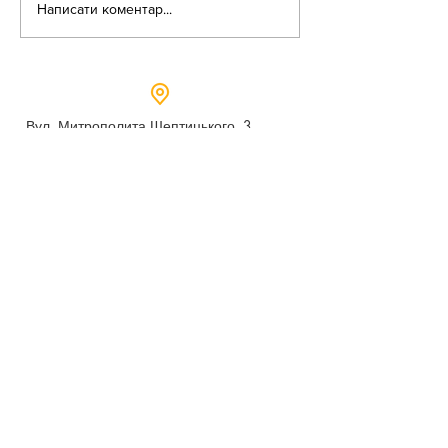
Написати коментар...
Вул. Митрополита Шептицького, 3
м.Дубно, Рівненська область,
35604
Понеділок - п’ятниця,
9:00 - 17:00
dubno_lyceum5@ukr.net
Розрахунковий рахунок для благодійних
внесків
UA 718201720314291001301063152
код доходу 250201
00