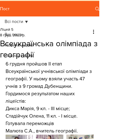
Пост
Всі пости
Ліцей 5
Всі пости
8 груд. 2022 р.
Всеукраїнська олімпіада з
Новини ліцею
географії
Новини освіти
6 грудня пройшов ІІ етап 
Всеукраїнської учнівської олімпіади з 
географії. У ньому взяли участь 47 
учнів з 9 громад Дубенщини.     
Гордимося результатом наших 
ліцеїстів:
Дикса Марія, 9 кл. - ІІІ місце;
Стадійчук Олена, 11 кл. - І місце. 
Готувала переможців
Малюта С.А., вчитель географії.