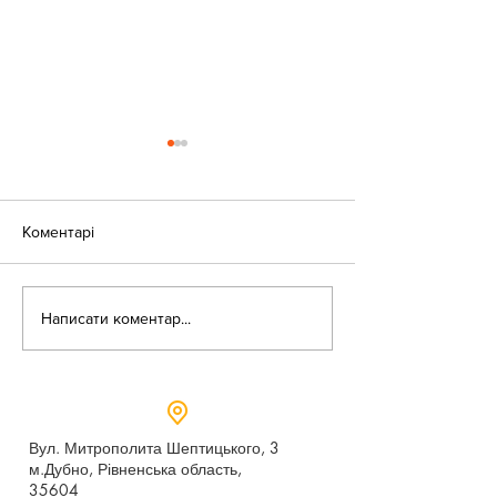
Коментарі
«Веселі закаблу
Небезпека зачепінгу
Написати коментар...
Вул. Митрополита Шептицького, 3
м.Дубно, Рівненська область,
35604