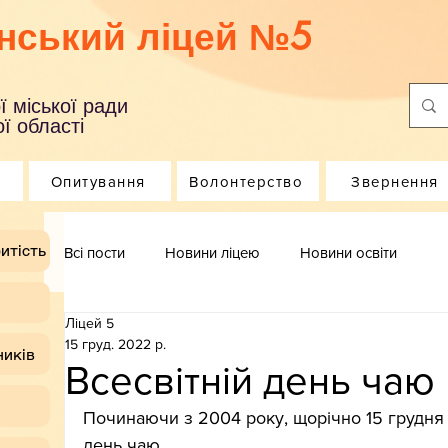
нський ліцей №5
ї міської ради
ї області
Опитування
Волонтерство
Звернення
итість
Всі пости
Новини ліцею
Новини освіти
Ліцей 5
15 груд. 2022 р.
ників
Всесвітній день чаю
Починаючи з 2004 року, щорічно 15 грудня
день чаю.