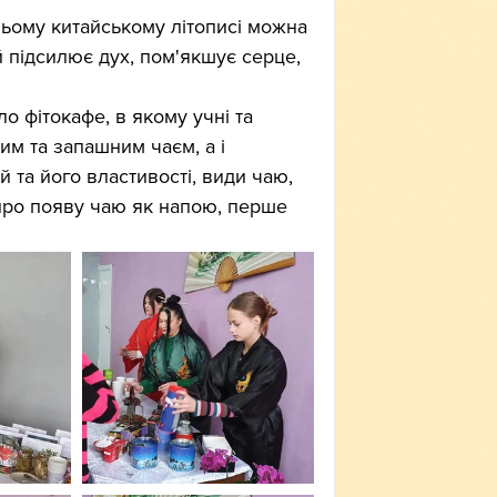
вньому китайському літописі можна 
 підсилює дух, пом'якшує серце, 
о фітокафе, в якому учні та 
м та запашним чаєм, а і 
й та його властивості, види чаю, 
про появу чаю як напою, перше 