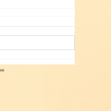
Небезпека зачепінгу
ків