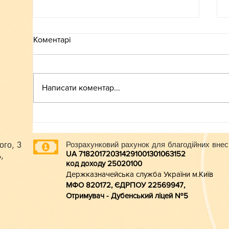
Коментарі
ВСТУП-2026
Написати коментар...
ого, 3
Розрахунковий рахунок для благодійних внес
UA 718201720314291001301063152
,
код доходу 250201
00
Держказначейська служба України м.Київ
МФО 820172, ЄДРПОУ 22569947,
Отримувач - Дубенський ліцей №5