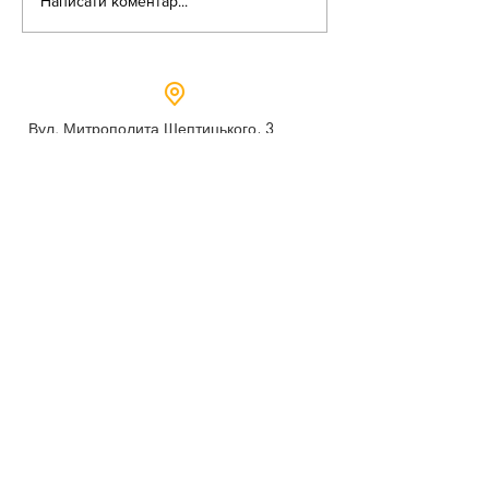
Написати коментар...
Вул. Митрополита Шептицького, 3
м.Дубно, Рівненська область,
35604
Понеділок - п’ятниця,
9:00 - 17:00
dubno_lyceum5@ukr.net
Розрахунковий рахунок для благодійних
внесків
UA 718201720314291001301063152
код доходу 250201
00