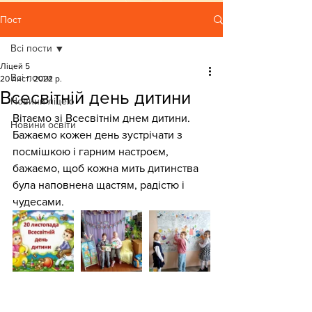
Пост
Всі пости
Ліцей 5
Всі пости
20 лист. 2022 р.
Всесвітній день дитини
Новини ліцею
Вітаємо зі Всесвітнім днем дитини. 
Новини освіти
Бажаємо кожен день зустрічати з 
посмішкою і гарним настроєм, 
бажаємо, щоб кожна мить дитинства 
була наповнена щастям, радістю і 
чудесами.