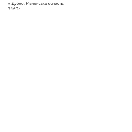
м.Дубно, Рівненська область,
35604
Понеділок - п’ятниця,
9:00 - 17:00
dubno_lyceum5@ukr.net
Розрахунковий рахунок для благодійних
внесків
UA 718201720314291001301063152
код доходу 250201
00
Держказначейська служба України м.Київ
МФО 820172, ЄДРПОУ
22569947
,
Отримувач - Дубенський ліцей №5