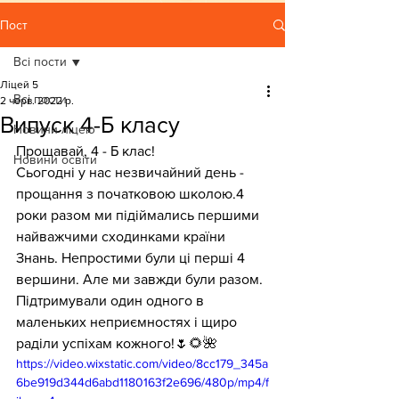
Пост
Всі пости
Ліцей 5
Всі пости
2 черв. 2022 р.
Випуск 4-Б класу
Новини ліцею
Прощавай, 4 - Б клас!
Новини освіти
Сьогодні у нас незвичайний день -  
прощання з початковою школою.4 
роки разом ми підіймались першими 
найважчими сходинками країни 
Знань. Непростими були ці перші 4 
вершини. Але ми завжди були разом. 
Підтримували один одного в 
маленьких неприємностях і щиро 
раділи успіхам кожного!🌷🌻🌺
https://video.wixstatic.com/video/8cc179_345a
6be919d344d6abd1180163f2e696/480p/mp4/f