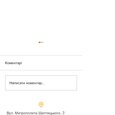
Коментарі
«Веселі закаблу
Небезпека зачепінгу
Написати коментар...
Вул. Митрополита Шептицького, 3