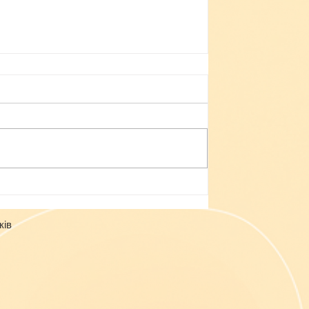
Небезпека зачепінгу
ків