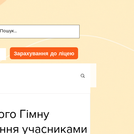
Зарахування до ліцею
го Гімну
ання учасниками