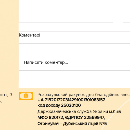
Коментарі
ВСТУП-2026
Написати коментар...
ого, 3
Розрахунковий рахунок для благодійних внес
UA 718201720314291001301063152
,
код доходу 250201
00
Держказначейська служба України м.Київ
МФО 820172, ЄДРПОУ 22569947,
Отримувач - Дубенський ліцей №5