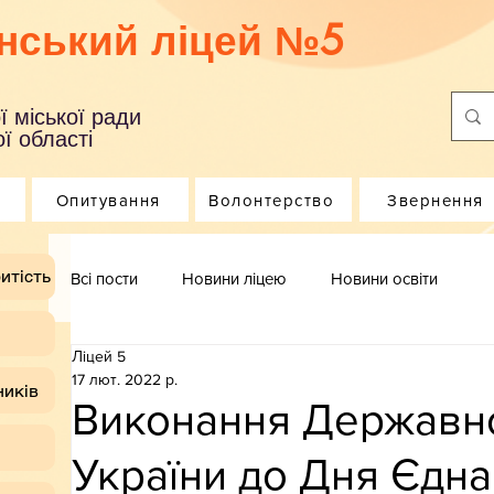
нський ліцей №5
ї міської ради
ї області
Опитування
Волонтерство
Звернення
итість
Всі пости
Новини ліцею
Новини освіти
Ліцей 5
17 лют. 2022 р.
ників
Виконання Державно
України до Дня Єдн