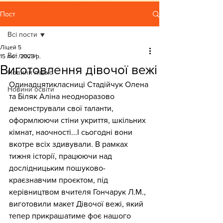
Пост
Всі пости
Ліцей 5
Всі пости
15 лют. 2023 р.
Виготовлення дівочої вежі
Новини ліцею
Одинадцятикласниці Стадійчук Олена 
Новини освіти
та Біляк Аліна неодноразово 
демонстрували свої таланти, 
оформлюючи стіни укриття, шкільних 
кімнат, наочності...І сьогодні вони 
вкотре всіх здивували. В рамках 
тижня історії, працюючи над 
дослідницьким пошуково-
краєзнавчим проєктом, під 
керівництвом вчителя Гончарук Л.М., 
виготовили макет Дівочої вежі, який 
тепер прикрашатиме фоє нашого 