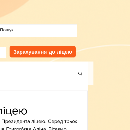
Зарахування до ліцею
ліцею
 Президента ліцею. Серед трьох 
 Григор'єва Аліна. Вітаємо 