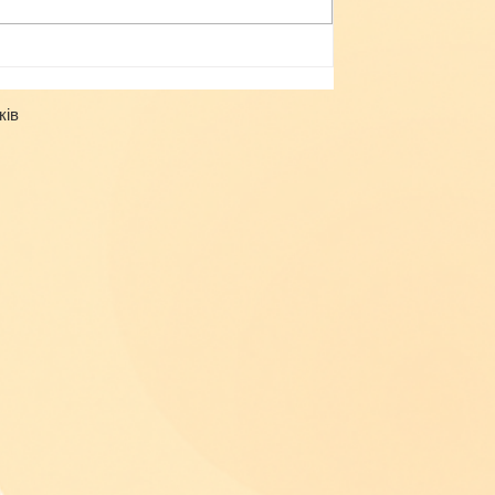
Небезпека зачепінгу
ків