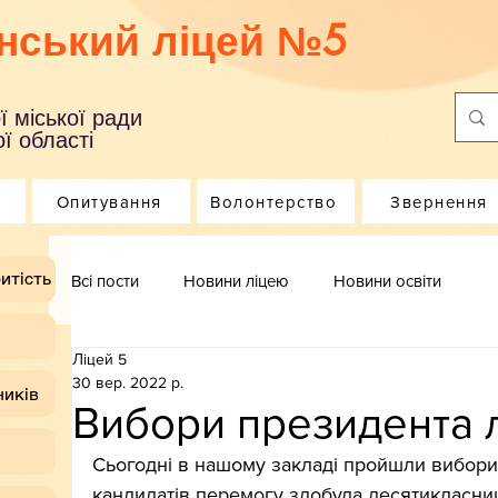
нський ліцей №5
ї міської ради
ї області
Опитування
Волонтерство
Звернення
итість
Всі пости
Новини ліцею
Новини освіти
Ліцей 5
30 вер. 2022 р.
ників
Вибори президента 
Сьогодні в нашому закладі пройшли вибори
кандидатів перемогу здобула десятикласниця