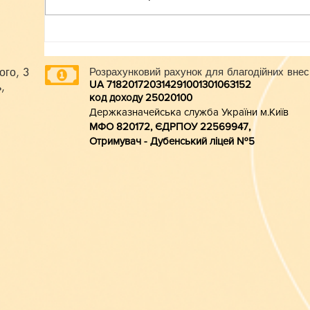
ого, 3
Розрахунковий рахунок для благодійних внес
UA 718201720314291001301063152
,
код доходу 250201
00
Держказначейська служба України м.Київ
МФО 820172, ЄДРПОУ 22569947,
Отримувач - Дубенський ліцей №5