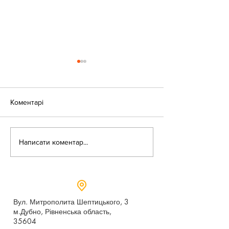
Коментарі
«Веселі закаблу
Небезпека зачепінгу
Написати коментар...
Вул. Митрополита Шептицького, 3
м.Дубно, Рівненська область,
35604