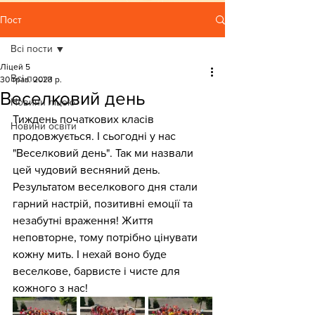
Пост
Всі пости
Ліцей 5
Всі пости
30 трав. 2023 р.
Веселковий день
Новини ліцею
Тиждень початкових класів 
Новини освіти
продовжується. І сьогодні у нас 
"Веселковий день". Так ми назвали 
цей чудовий весняний день. 
Результатом веселкового дня стали 
гарний настрій, позитивні емоції та 
незабутні враження! Життя 
неповторне, тому потрібно цінувати 
кожну мить. І нехай воно буде 
веселкове, барвисте і чисте для 
кожного з нас!