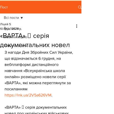
Пост
Всі пости
Ліцей 5
Всі пости
10 груд. 2025 р.
«ВАРТА»  серія
Новини ліцею
документальних новел
Новини освіти
З нагоди Дня Збройних Сил України, 
що відзначається 6 грудня, на 
вебплатформі дистанційного 
навчання «Всеукраїнська школа 
онлайн» розміщено новели серії 
«ВАРТА», які можна переглянути за 
посиланням 
https://lnk.ua/2V5a626VM
. 
«ВАРТА»  серія документальних 
новел про українських військових, 