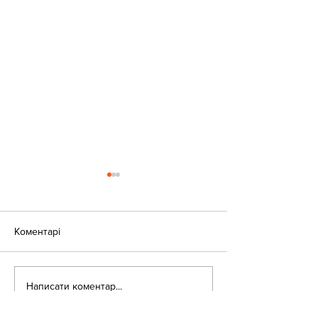
Коментарі
«Веселі закаблу
Небезпека зачепінгу
Написати коментар...