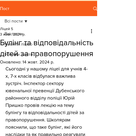
Пост
Всі пости
Ліцей 5
Всі пости
3 жовт. 2024 р.
Булінг та відповідальність
Новини ліцею
дітей за правопорушення
Новини освіти
Оновлено:
14 жовт. 2024 р.
Сьогодні у нашому ліцеї для учнів 4-
х, 7-х класів відбулася важлива 
зустріч
. Інспектор сектору 
ювенальної превенції Дубенського 
районного відділу поліції Юрій 
Пришко провів лекцію на тему 
булінгу та відповідальності дітей за 
правопорушення. Школярам 
пояснили, що таке булінг, які його 
наслідки та як правильно реагувати 