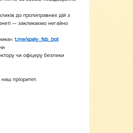
ликів до протиправних дій з 
рнеті — закликаємо негайно 
ика»: 
t.me/spaly_fsb_bot
ни
ктору чи офіцеру безпеки 
 наш пріоритет.