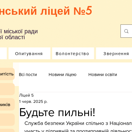
нський ліцей №5
ї міської ради
ї області
Опитування
Волонтерство
Звернення
итість
Всі пости
Новини ліцею
Новини освіти
Ліцей 5
1 черв. 2025 р.
ників
Будьте пильні!
Служба безпеки України спільно з Націонал
участь у підривній та протиправній діяльнос