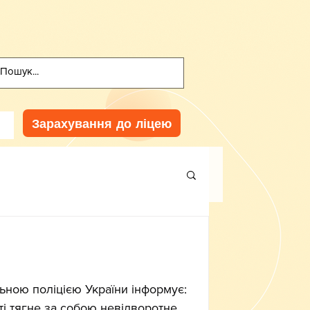
Зарахування до ліцею
ьною поліцією України інформує: 
ті тягне за собою невідворотне 