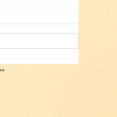
Небезпека зачепінгу
ків