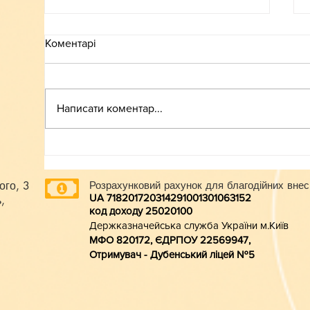
Коментарі
ВСТУП-2026
Написати коментар...
ого, 3
Розрахунковий рахунок для благодійних внес
UA 718201720314291001301063152
,
код доходу 250201
00
Держказначейська служба України м.Київ
МФО 820172, ЄДРПОУ 22569947,
Отримувач - Дубенський ліцей №5