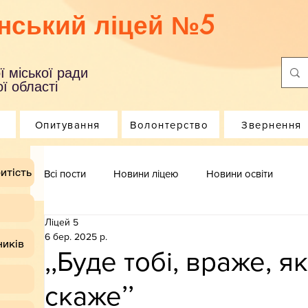
нський ліцей №5
ї міської ради
ї області
Опитування
Волонтерство
Звернення
итість
Всі пости
Новини ліцею
Новини освіти
Ліцей 5
6 бер. 2025 р.
ників
,,Буде тобі, враже, 
скажеʼʼ