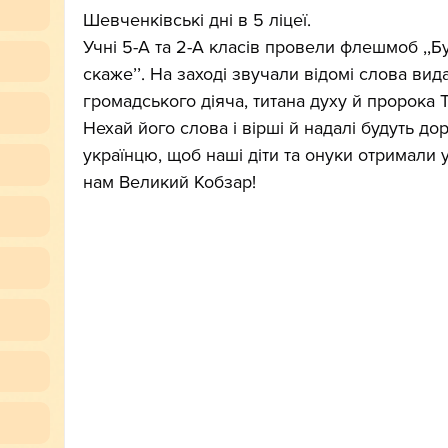
Шевченківські дні в 5 ліцеї.
Учні 5-А та 2-А класів провели флешмоб ,,Б
скажеʼʼ. На заході звучали відомі слова вид
громадського діяча, титана духу й пророка
Нехай його слова і вірші й надалі будуть д
українцю, щоб наші діти та онуки отримали 
нам Великий Кобзар!