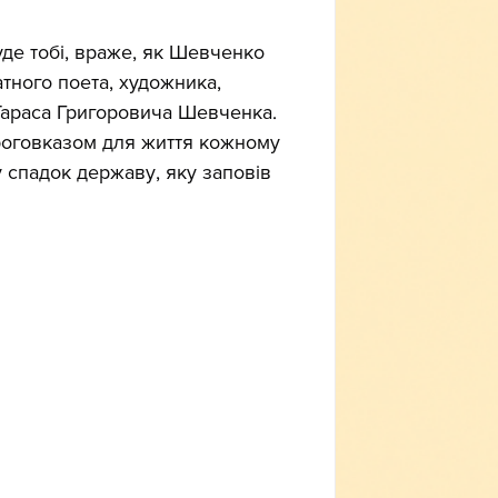
уде тобі, враже, як Шевченко 
атного поета, художника, 
 Тараса Григоровича Шевченка. 
ороговказом для життя кожному 
у спадок державу, яку заповів 