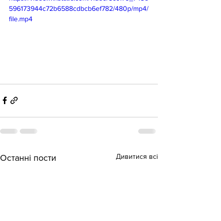
596173944c72b6588cdbcb6ef782/480p/mp4/
file.mp4
Дивитися всі
Останні пости