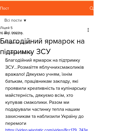
Пост
Всі пости
Ліцей 5
Всі пости
16 вер. 2022 р.
Благодійний ярмарок на
Новини ліцею
підтримку ЗСУ
Новини освіти
Благодійний ярмарок на підтримку 
ЗСУ...Розмаїття яблучнихсмаколиків 
вражало! Дякуємо учням, їхнім 
батькам, працівникам закладу, які 
проявили креативність та кулінарську 
майстерність, дякуємо всім, хто 
купував смаколики. Разом ми 
подарували частинку тепла нашим 
захисникам та наблизили Україну до 
перемоги
https://video.wixstatic.com/video/8cc179_743e