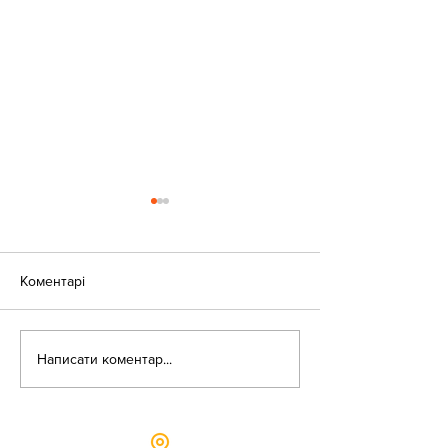
Коментарі
«Веселі закаблу
Небезпека зачепінгу
Написати коментар...