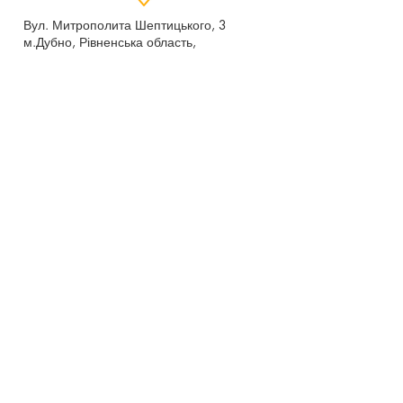
Вул. Митрополита Шептицького, 3
м.Дубно, Рівненська область,
35604
Понеділок - п’ятниця,
9:00 - 17:00
dubno_lyceum5@ukr.net
Розрахунковий рахунок для благодійних
внесків
UA 718201720314291001301063152
код доходу 250201
00
Держказначейська служба України м.Київ
МФО 820172, ЄДРПОУ
22569947
,
Отримувач - Дубенський ліцей №5