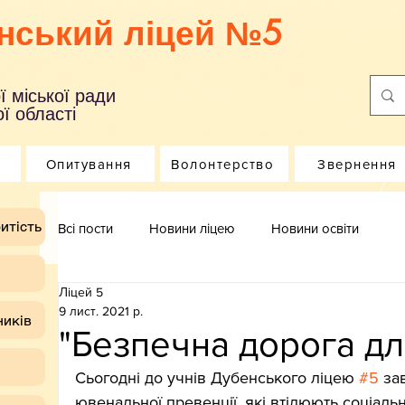
нський ліцей №5
ї міської ради
ї області
Опитування
Волонтерство
Звернення
итість
Всі пости
Новини ліцею
Новини освіти
Ліцей 5
9 лист. 2021 р.
ників
"Безпечна дорога дл
Сьогодні до учнів Дубенського ліцею 
#5
 за
ювенальної превенції, які втілюють соціаль