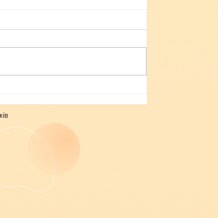
Небезпека зачепінгу
ків