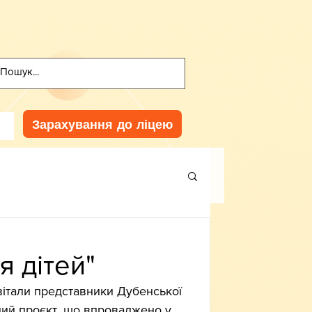
Зарахування до ліцею
я дітей"
вітали представники Дубенської 
ний проєкт, що впроваджено у 