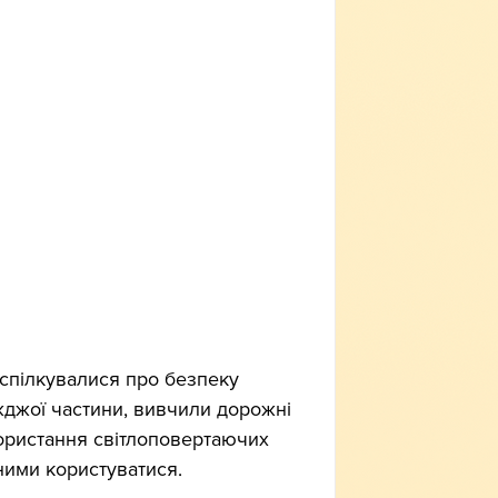
оспілкувалися про безпеку 
жджої частини, вивчили дорожні 
ористання світлоповертаючих 
ними користуватися.