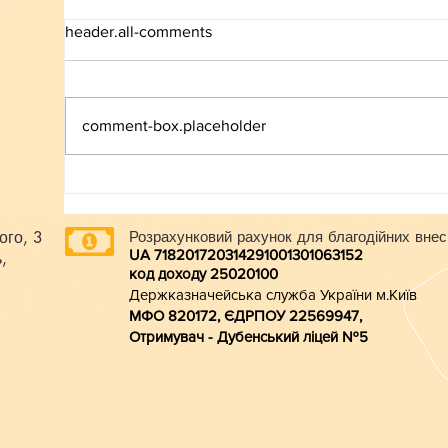
header.all-comments
ВСТУП-2026
comment-box.placeholder
ого, 3
Розрахунковий рахунок для благодійних внес
UA 718201720314291001301063152
,
код доходу 250201
00
Держказначейська служба України м.Київ
МФО 820172, ЄДРПОУ 22569947,
Отримувач - Дубенський ліцей №5