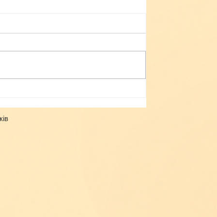
Небезпека зачепінгу
ків