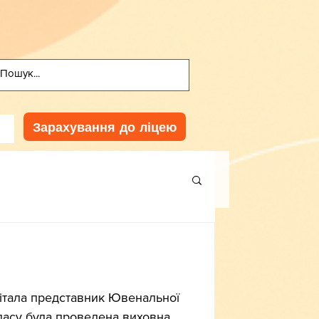
Зарахування до ліцею
італа представник Ювенальної 
ласу була проведена виховна 