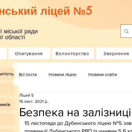
нський ліцей №5
ї міської ради
ї області
Опитування
Волонтерство
Звернення
итість
Всі пости
Новини ліцею
Новини освіти
Ліцей 5
15 лист. 2021 р.
ників
Безпека на залізниці
15 листопада до Дубенського ліцею №5 зав
превенції Дубенського РВП Із учнями 5 Б к