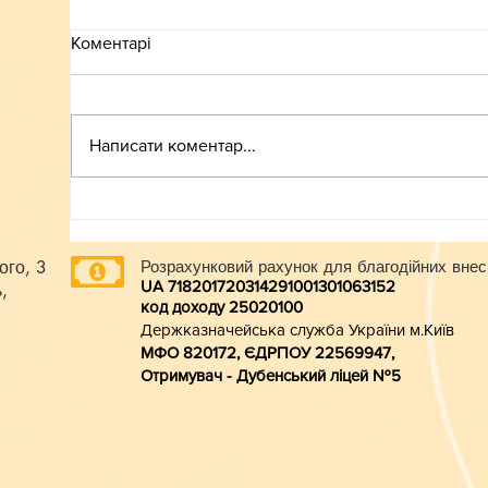
Коментарі
ВСТУП-2026
Написати коментар...
ого, 3
Розрахунковий рахунок для благодійних внес
UA 718201720314291001301063152
,
код доходу 250201
00
Держказначейська служба України м.Київ
МФО 820172, ЄДРПОУ 22569947,
Отримувач - Дубенський ліцей №5