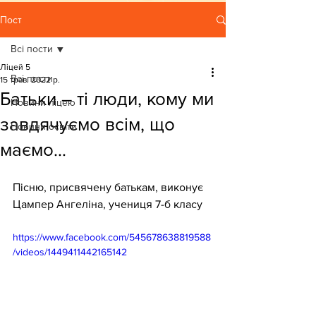
Пост
Всі пости
Ліцей 5
Всі пости
15 трав. 2022 р.
Батьки – ті люди, кому ми
Новини ліцею
завдячуємо всім, що
Новини освіти
маємо…
Пісню, присвячену батькам, виконує 
Цампер Ангеліна, учениця 7-б класу
https://www.facebook.com/545678638819588
/videos/1449411442165142