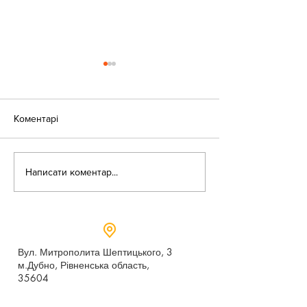
Коментарі
«Веселі закаблу
Небезпека зачепінгу
Написати коментар...
Вул. Митрополита Шептицького, 3
м.Дубно, Рівненська область,
35604