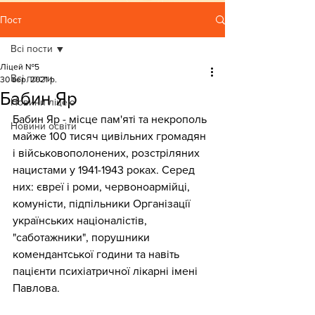
Пост
Всі пости
Ліцей №5
Всі пости
30 вер. 2021 р.
Бабин Яр
Новини ліцею
Бабин Яр - місце пам'яті та некрополь 
Новини освіти
майже 100 тисяч цивільних громадян 
і військовополонених, розстріляних 
нацистами у 1941-1943 роках. Серед 
них: євреї і роми, червоноармійці, 
комуністи, підпільники Організації 
українських націоналістів, 
"саботажники", порушники 
комендантської години та навіть 
пацієнти психіатричної лікарні імені 
Павлова.