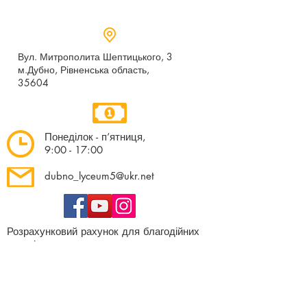
Вул. Митрополита Шептицького, 3
м.Дубно, Рівненська область,
35604
Понеділок - п’ятниця,
9:00 - 17:00
dubno_lyceum5@ukr.net
Розрахунковий рахунок для благодійних
внесків
UA 718201720314291001301063152
код доходу 250201
00
Держказначейська служба України м.Київ
МФО 820172, ЄДРПОУ
22569947
,