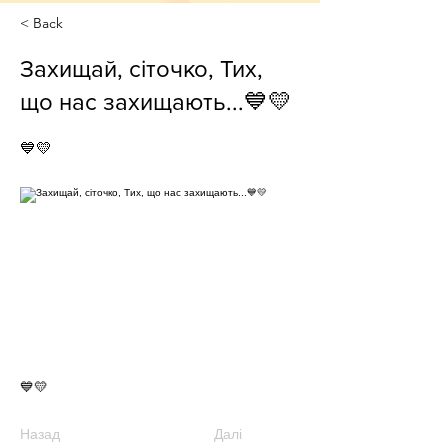
< Back
Захищай, сіточко, Тих,
що нас захищають...💙💛
💙💛
💙💛
Назад
Далі