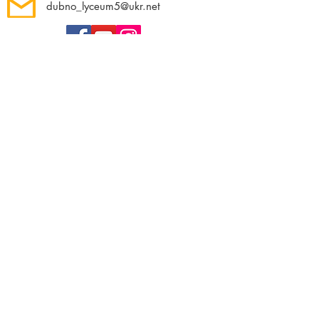
dubno_lyceum5@ukr.net
Розрахунковий рахунок для благодійних
внесків
UA 718201720314291001301063152
код доходу 250201
00
Держказначейська служба України м.Київ
МФО 820172, ЄДРПОУ
22569947
,
Отримувач - Дубенський ліцей №5