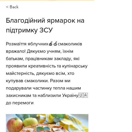
< Back
Благодійний ярмарок на
підтримку ЗСУ
Розмаїття яблучних🍎🍏смаколиків
вражало! Дякуємо учням, їхнім
батькам, працівникам закладу, які
проявили креативність та кулінарську
майстерність, дякуємо всім, хто
купував смаколики. Разом ми
подарували частинку тепла нашим
захисникам та наблизили Україну🇺🇦
до перемоги