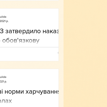
ulida
2021 р.
 затвердило наказ
 обов'язкову
цинацію для
працівників: коли
умент набере
ності
ulida
021 р.
і норми харчування у
олах