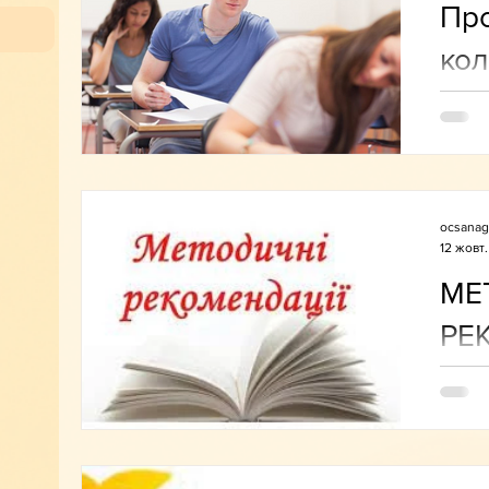
Про
кол
реє
ocsanag
12 жовт.
МЕ
РЕ
ВИ
НА
ПР