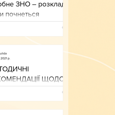
бне ЗНО – розклад і
и почнеться
страція
ulida
 2021 р.
ТОДИЧНІ
КОМЕНДАЦІЇ ЩОДО
КЛАДАННЯ
ВЧАЛЬНИХ
ЕДМЕТІВ У