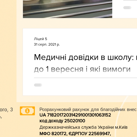
Ліцей 5
31 серп. 2021 р.
Медичні довідки в школу:
до 1 вересня і які вимоги
ого, 3
Розрахунковий рахунок для благодійних внес
UA 718201720314291001301063152
,
код доходу 250201
00
Держказначейська служба України м.Київ
МФО 820172, ЄДРПОУ 22569947,