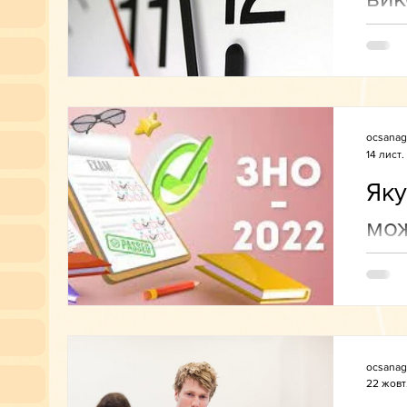
ocsanag
14 лист.
Яку
мож
пр
ocsanag
22 жовт.