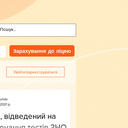
Зарахування до ліцею
Увійти/зареєструватися
ulida
 2021 р.
, відведений на
онання тестів ЗНО