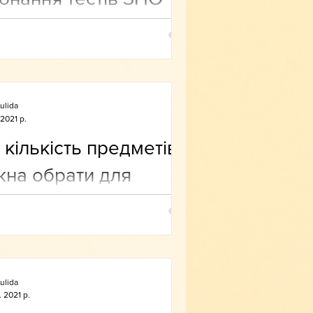
ulida
 2021 р.
 кількість предметів
на обрати для
оходження ЗНО?
ulida
 2021 р.