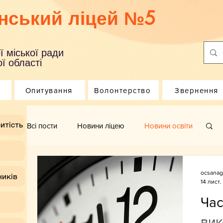
нський ліцей №5
ї міської ради
ї області
Опитування
Волонтерство
Звернення
итість
Всі пости
Новини ліцею
Новини освіти
ocsanag
ників
14 лист.
Час
вик