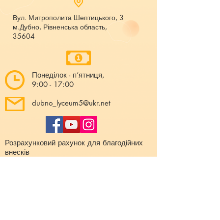
Вул. Митрополита Шептицького, 3
м.Дубно, Рівненська область,
35604
Понеділок - п’ятниця,
9:00 - 17:00
dubno_lyceum5@ukr.net
Розрахунковий рахунок для благодійних
внесків
UA 718201720314291001301063152
код доходу 250201
00
Держказначейська служба України м.Київ
МФО 820172, ЄДРПОУ
22569947
,
Отримувач - Дубенський ліцей №5