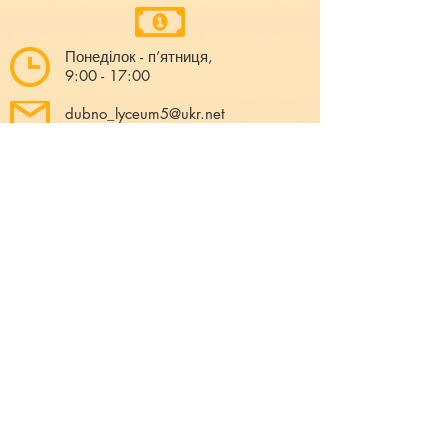
Понеділок - п’ятниця,
9:00 - 17:00
dubno_lyceum5@ukr.net
Розрахунковий рахунок для благодійних
внесків
UA 718201720314291001301063152
код доходу 250201
00
Держказначейська служба України м.Київ
МФО 820172, ЄДРПОУ
22569947
,
Отримувач - Дубенський ліцей №5