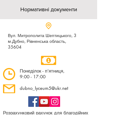
Нормативні документи
Вул. Митрополита Шептицького, 3
м.Дубно, Рівненська область,
35604
Понеділок - п’ятниця,
9:00 - 17:00
dubno_lyceum5@ukr.net
Розрахунковий рахунок для благодійних
внесків
UA 718201720314291001301063152
код доходу 250201
00