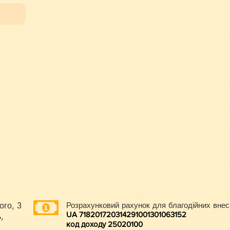
ого, 3
Розрахунковий рахунок для благодійних внес
UA 718201720314291001301063152
,
код доходу 250201
00