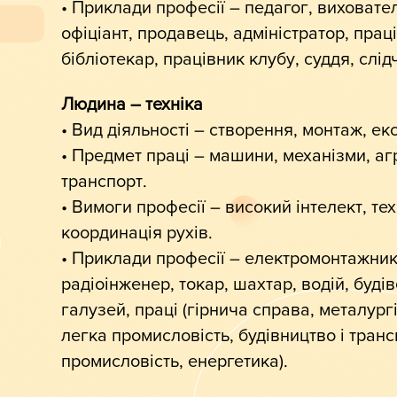
• Приклади професії – педагог, виховател
офіціант, продавець, адміністратор, праців
бібліотекар, працівник клубу, суддя, слід
Людина – техніка
• Вид діяльності – створення, монтаж, ек
• Предмет праці – машини, механізми, агр
транспорт.
• Вимоги професії – високий інтелект, те
координація рухів.
• Приклади професії – електромонтажник
радіоінженер, токар, шахтар, водій, буді
галузей, праці (гірнича справа, металург
легка промисловість, будівництво і транс
промисловість, енергетика).