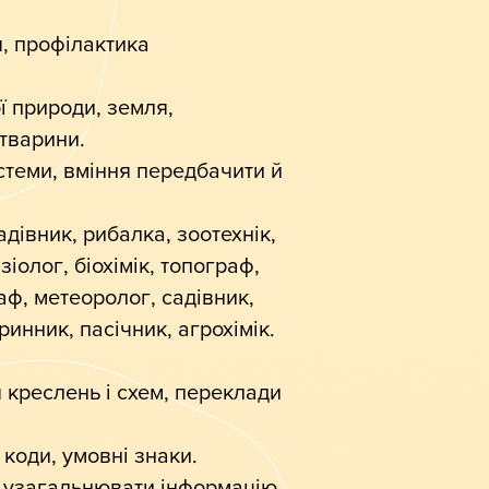
я, профілактика
ї природи, земля,
 тварини.
стеми, вміння передбачити й
адівник, рибалка, зоотехнік,
іолог, біохімік, топограф,
ф, метеоролог, садівник,
ринник, пасічник, агрохімік.
я креслень і схем, переклади
 коди, умовні знаки.
й узагальнювати інформацію,