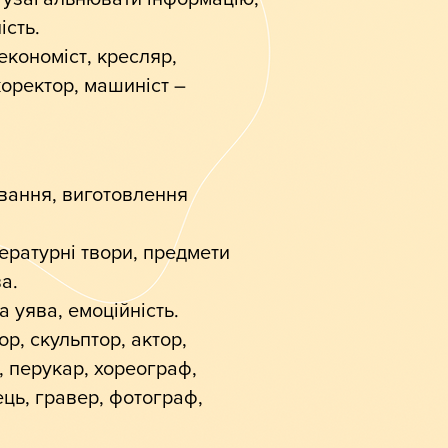
ість.
економіст, кресляр,
коректор, машиніст –
ювання, виготовлення
тературні твори, предмети
а.
а уява, емоційність.
ор, скульптор, актор,
, перукар, хореограф,
ць, гравер, фотограф,