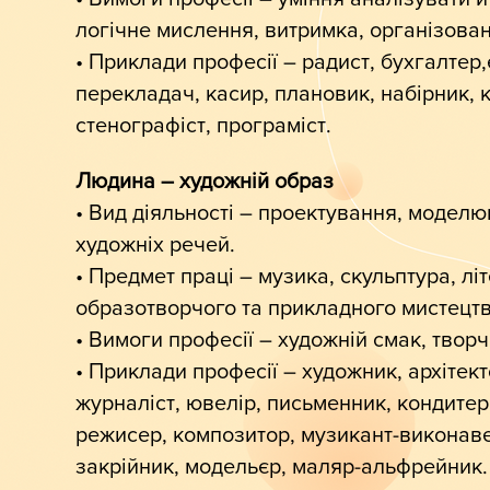
логічне мислення, витримка, організован
• Приклади професії – радист, бухгалтер,
перекладач, касир, плановик, набірник, 
стенографіст, програміст.
Людина – художній образ
• Вид діяльності – проектування, модел
художніх речей.
• Предмет праці – музика, скульптура, лі
образотворчого та прикладного мистецтв
• Вимоги професії – художній смак, творч
• Приклади професії – художник, архітект
журналіст, ювелір, письменник, кондитер
режисер, композитор, музикант-виконаве
закрійник, модельєр, маляр-альфрейник.