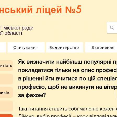
нський ліцей №5
ї міської ради
ї області
Опитування
Волонтерство
Звернення
Як визначити найбільш популярні п
итість
покладатися тільки на опис професі
в рішенні йти вчитися по цій спеціа
професію, щоб не викинути на вітер
ників
за фахом?
Такі питання ставить собі мало не кожен 
Дійсно, вибір професії – крок відповідал