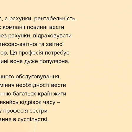
, а рахунки, рентабельність,
х компанії повинні вести
ез рахунки, відраховувати
сово-звітної та звітної
тор. Ця професія потребує
 Нині вона дуже популярна.
ного обслуговування,
міння необхідності вести
нню багатьох країн жити
якийсь відрізок часу –
у професія сестри-
ння в суспільстві.