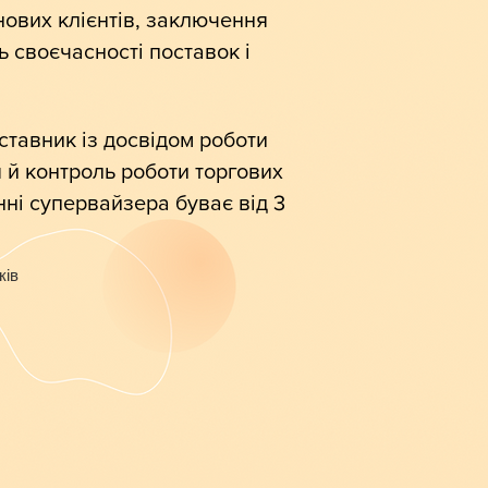
нових клієнтів, заключення
ь своєчасності поставок і
ставник із досвідом роботи
я й контроль роботи торгових
ні супервайзера буває від 3
ків