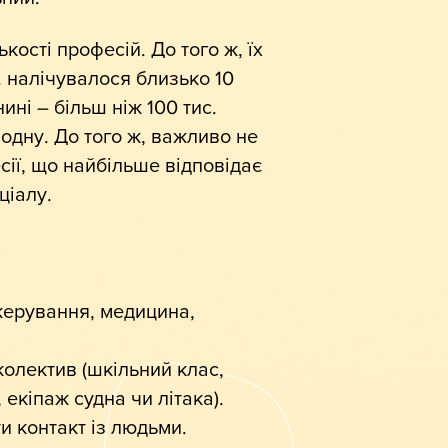
кості професій. До того ж, їх
р. налічувалося близько 10
нині – більш ніж 100 тис.
 одну. До того ж, важливо не
сії, що найбільше відповідає
ціалу.
 керування, медицина,
колектив (шкільний клас,
 екіпаж судна чи літака).
и контакт із людьми.