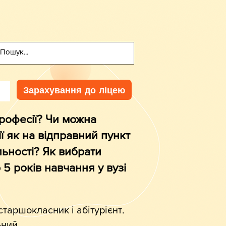
Зарахування до ліцею
рофесії? Чи можна
ї як на відправний пункт
льності? Як вибрати
 5 років навчання у вузі
старшокласник і абітурієнт.
ьний.