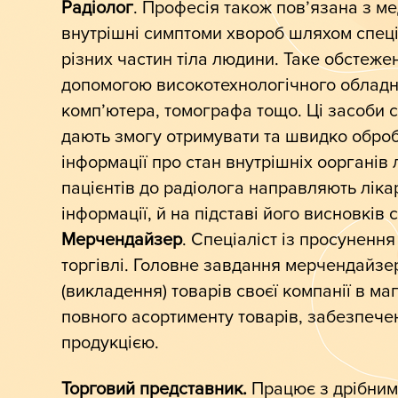
Радіолог
. Професія також пов’язана з м
внутрішні симптоми хвороб шляхом спец
різних частин тіла людини. Таке обстеже
допомогою високотехнологічного обладна
комп’ютера, томографа тощо. Ці засоби 
дають змогу отримувати та швидко обро
інформації про стан внутрішніх оорганів
пацієнтів до радіолога направляють лікар
інформації, й на підставі його висновків 
Мерчендайзер
. Спеціаліст із просунення
торгівлі. Головне завдання мерчендайз
(викладення) товарів своєї компанії в ма
повного асортименту товарів, забезпеч
продукцією.
Торговий представник.
Працює з дрібним