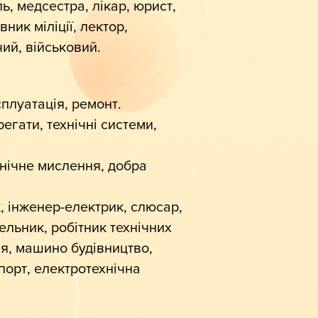
ь, медсестра, лікар, юрист,
ник міліції, лектор,
чий, військовий.
сплуатація, ремонт.
егати, технічні системи,
хнічне мислення, добра
, інженер-електрик, слюсар,
вельник, робітник технічних
ія, машино будівництво,
порт, електротехнічна