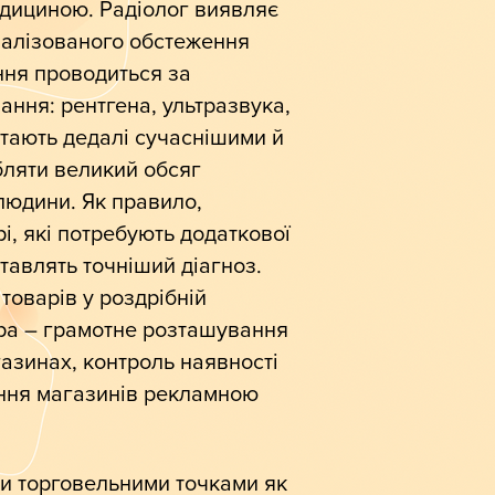
едициною. Радіолог виявляє
іалізованого обстеження
ння проводиться за
ння: рентгена, ультразвука,
стають дедалі сучаснішими й
бляти великий обсяг
 людини. Як правило,
і, які потребують додаткової
ставлять точніший діагноз.
 товарів у роздрібній
ера – грамотне розташування
газинах, контроль наявності
ення магазинів рекламною
и торговельними точками як