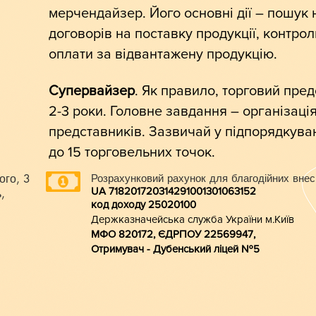
мерчендайзер. Його основні дії – пошук 
договорів на поставку продукції, контрол
оплати за відвантажену продукцію.
Супервайзер
. Як правило, торговий пред
2-3 роки. Головне завдання – організаці
представників. Зазвичай у підпорядкуван
до 15 торговельних точок.
ого, 3
Розрахунковий рахунок для благодійних внес
UA 718201720314291001301063152
,
код доходу 250201
00
Держказначейська служба України м.Київ
МФО 820172, ЄДРПОУ 22569947,
Отримувач - Дубенський ліцей №5