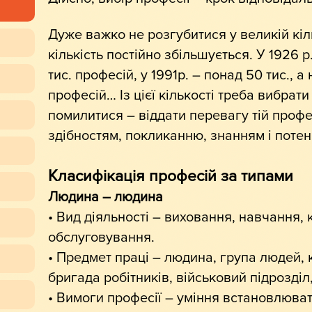
Дуже важко не розгубитися у великій кіль
кількість постійно збільшується. У 1926 
тис. професій, у 1991р. – понад 50 тис., а 
професій… Із цієї кількості треба вибрати
помилитися – віддати перевагу тій профе
здібностям, покликанню, знанням і потен
Класифікація професій за типами
Людина – людина
• Вид діяльності – виховання, навчання,
обслуговування.
• Предмет праці – людина, група людей, 
бригада робітників, військовий підрозділ,
• Вимоги професії – уміння встановлюват