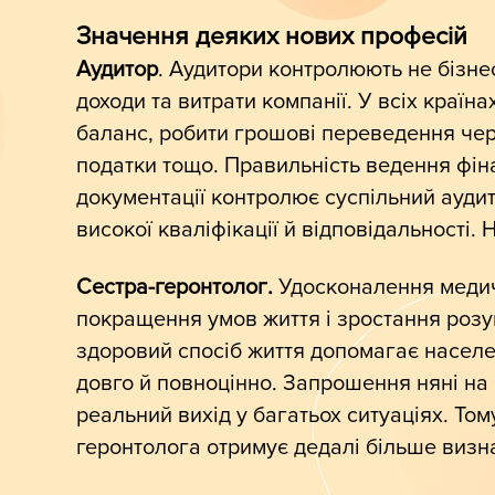
Значення деяких нових професій
Аудитор
. Аудитори контролюють не бізнес
доходи та витрати компанії. У всіх країна
баланс, робити грошові переведення чер
податки тощо. Правильність ведення фінан
документації контролює суспільний ауди
високої кваліфікації й відповідальності.
Сестра-геронтолог.
Удосконалення медич
покращення умов життя і зростання розу
здоровий спосіб життя допомагає населе
довго й повноцінно. Запрошення няні на 
реальний вихід у багатьох ситуаціях. Том
геронтолога отримує дедалі більше визна