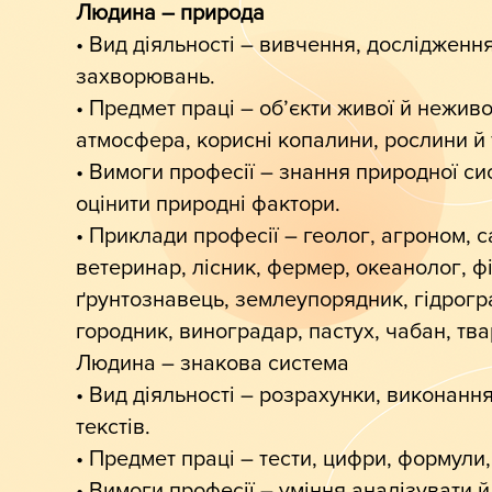
Людина – природа
• Вид діяльності – вивчення, дослідженн
захворювань.
• Предмет праці – об’єкти живої й неживо
атмосфера, корисні копалини, рослини й
• Вимоги професії – знання природної си
оцінити природні фактори.
• Приклади професії – геолог, агроном, с
ветеринар, лісник, фермер, океанолог, фіз
ґрунтознавець, землеупорядник, гідрогра
городник, виноградар, пастух, чабан, тва
Людина – знакова система
• Вид діяльності – розрахунки, виконанн
текстів.
• Предмет праці – тести, цифри, формули,
• Вимоги професії – уміння аналізувати 