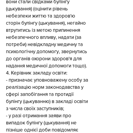
вони стали свідками булінгу
(цькування) (оцінити рівень
небезпеки життю та здоров'ю
сторін булінгу (цькування), негайно
втрутитись із метою припинення
небезпечного впливу, надати (за
потреби) невідкладну медичну та
психологічну допомогу, звернутись
до органів охорони здоров'я для
надання медичної допомоги тощо).
4. Керівник закладу освіти:
- призначає уповноважену особу за
реалізацію норм законодавства у
сфері запобігання та протидії
булінгу (цькуванню) в закладі освіти
з числа своїх заступників;
- у разі отримання заяви про
випадок булінгу (цькування) не
пізніше однієї доби повідомляє