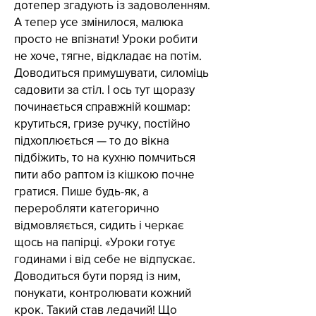
дотепер згадують із задоволенням.
А тепер усе змінилося, малюка
просто не впізнати! Уроки робити
не хоче, тягне, відкладає на потім.
Доводиться примушувати, силоміць
садовити за стіл. І ось тут щоразу
починається справжній кошмар:
крутиться, гризе ручку, постійно
підхоплюється — то до вікна
підбіжить, то на кухню помчиться
пити або раптом із кішкою почне
гратися. Пише будь-як, а
переробляти категорично
відмовляється, сидить і черкає
щось на папірці. «Уроки готує
годинами і від себе не відпускає.
Доводиться бути поряд із ним,
понукати, контролювати кожний
крок. Такий став ледачий! Що