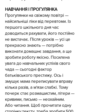
НАВЧАННЯ І ПРОГУЛЯНКА
Прогулянки на свіжому повітрі —
найсильніші ліки від перевтоми. Із
першого шкільного дня час
доводиться рахувати, його постійно
не вистачає. Після уроків — усі це
прекрасно знають — потрібно
виконати домашнє завдання, а ще
зробити роботу якісно. Посилена
увага до навчальних успіхів свого
чада — сьогодні фактор
батьківського престижу. Ось і
змушує мама переписувати вправу
кілька разів, а м'язи слабкі. Тому
почерк стає розмашистим, літери —
кривими, письмо — неохайним.
Або читання. Щоб прочитати одну
сторінку тексту, треба зробити 500