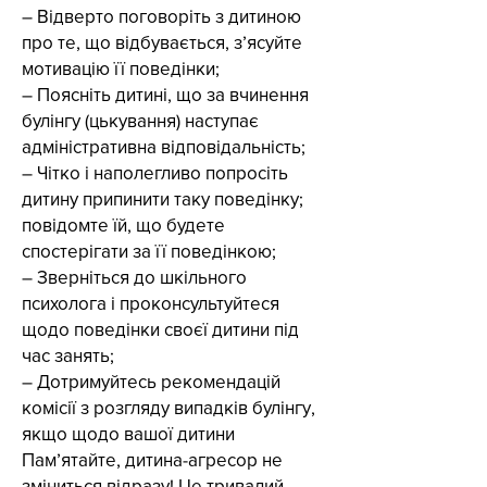
– Відверто поговоріть з дитиною
про те, що відбувається, з’ясуйте
мотивацію її поведінки;
– Поясніть дитині, що за вчинення
булінгу (цькування) наступає
адміністративна відповідальність;
– Чітко і наполегливо попросіть
дитину припинити таку поведінку;
повідомте їй, що будете
спостерігати за її поведінкою;
– Зверніться до шкільного
психолога і проконсультуйтеся
щодо поведінки своєї дитини під
час занять;
– Дотримуйтесь рекомендацій
комісії з розгляду випадків булінгу,
якщо щодо вашої дитини
Пам’ятайте, дитина-агресор не
зміниться відразу! Це тривалий