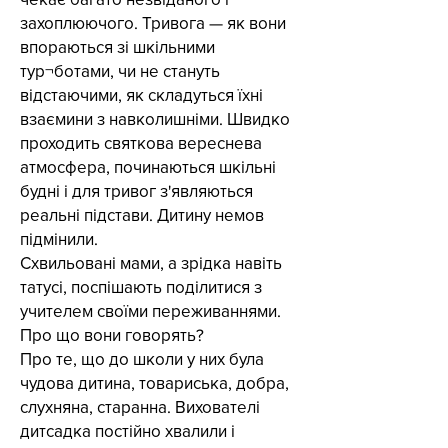
захоплюючого. Тривога — як вони
впораються зі шкільними
тур¬ботами, чи не стануть
відстаючими, як складуться їхні
взаємини з навколишніми. Швидко
проходить святкова вереснева
атмосфера, починаються шкільні
будні і для тривог з'являються
реальні підстави. Дитину немов
підмінили.
Схвильовані мами, а зрідка навіть
татусі, поспішають поділитися з
учителем своїми переживаннями.
Про що вони говорять?
Про те, що до школи у них була
чудова дитина, товариська, добра,
слухняна, старанна. Вихователі
дитсадка постійно хвалили і