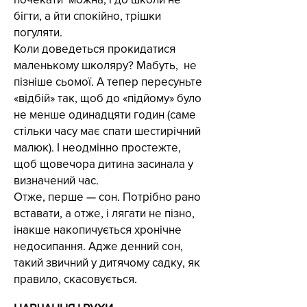
бігти, а йти спокійно, трішки
погуляти.
Коли доведеться прокидатися
маленькому школяру? Мабуть, не
пізніше сьомої. А тепер пересуньте
«відбій» так, щоб до «підйому» було
не менше одинадцяти годин (саме
стільки часу має спати шестирічний
малюк). І неодмінно простежте,
щоб щовечора дитина засинала у
визначений час.
Отже, перше — сон. Потрібно рано
вставати, а отже, і лягати не пізно,
інакше накопичується хронічне
недосипання. Адже денний сон,
такий звичний у дитячому садку, як
правило, скасовується.