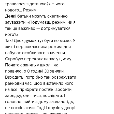
трапилося з дитиною?» Нічого
нового... Режим!
Деякі батьки можуть скептично
зауважити: «Подумаєш, режим! Чи я
так це важливо — дотримуватися
його?»
Так! Двох думок тут бути не може. У
житті першокласника режим дня
набуває особливого значення.
Спробую переконати вас у цьому.
Початок занять у школі, як
правило, о 8 годині 30 хвилин.
Виходить, потрібно так розрахувати
ранковий час, щоб вистачило його
на все: прибрати постіль, зробити
зарядку, одягтися, поснідати. І
головне, вийти з дому заздалегідь,
не поспішаючи. Тоді і друзів у дворі
почекати можна, і до школи не