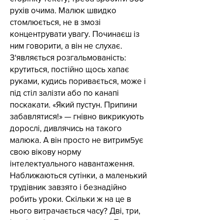
рухів очима. Малюк швидко
стомлюється, не в змозі
концентрувати увагу. Починаєш із
ним говорити, а він не слухає.
З'являється розгальмованість:
крутиться, постійно щось хапає
руками, кудись поривається, може і
під стіл залізти або по канапі
поскакати. «Який пустун. Припини
забавлятися!» — гнівно викрикують
дорослі, дивлячись на такого
малюка. А він просто не витрим5ує
свою вікову норму
інтелектуального навантаження.
Наближаються сутінки, а маленький
трудівник завзято і безнадійно
робить уроки. Скільки ж на це в
нього витрачається часу? Дві, три,