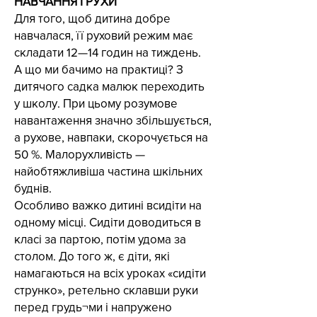
НАВЧАННЯ І РУХИ
Для того, щоб дитина добре
навчалася, її руховий режим має
складати 12—14 годин на тиждень.
А що ми бачимо на практиці? З
дитячого садка малюк переходить
у школу. При цьому розумове
навантаження значно збільшується,
а рухове, навпаки, скорочується на
50 %. Малорухливість —
найобтяжливіша частина шкільних
буднів.
Особливо важко дитині всидіти на
одному місці. Сидіти доводиться в
класі за партою, потім удома за
столом. До того ж, є діти, які
намагаються на всіх уроках «сидіти
струнко», ретельно склавши руки
перед грудь¬ми і напружено