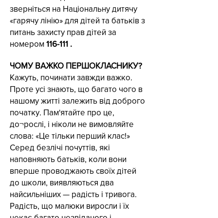
зверніться на Національну дитячу
«гарячу лінію» для дітей та батьків з
питань захисту прав дітей за
номером
116-111 .
ЧОМУ ВАЖКО ПЕРШОКЛАСНИКУ?
Кажуть, починати завжди важко.
Проте усі знають, що багато чого в
нашому житті залежить від доброго
початку. Пам'ятайте про це,
до¬рослі, і ніколи не вимовляйте
слова: «Це тільки перший клас!»
Серед безлічі почуттів, які
наповняють батьків, коли вони
вперше проводжають своїх дітей
до школи, виявляються два
найсильніших — радість і тривога.
Радість, що малюки виросли і їх
чекає багато незвіданого і