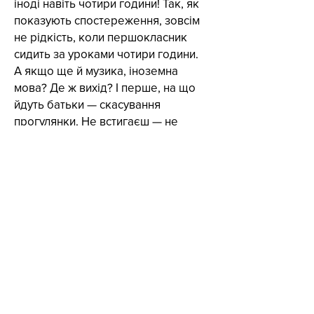
іноді навіть чотири години! Так, як
показують спостереження, зовсім
не рідкість, коли першокласник
сидить за уроками чотири години.
А якщо ще й музика, іноземна
мова? Де ж вихід? І перше, на що
йдуть батьки — скасування
прогулянки. Не встигаєш — не
гуляєш. Картина дуже знайома.
Але ось уроки зроблені і наприкінці
дня невгамовною увагою всієї сім'ї
заволодіває телевізор. Між іншим,
за це задоволення діти
розплачуються своїм здоров'ям. Чи
замислювалися ви, чому передача
«На добраніч, діти» триває 15
хвилин? Рівно стільки часу
дозволяється дітям проводити біля
телеекрану. Проте люблячі мама і