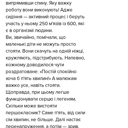
випрямивши спину. Яку важку
роботу вони виконують! Адже
сидіння — активний процес і беруть
участь у ньому 250 м'язів із 600, які
є в організмі людини.
Ви, звичайно, помічали, що
маленькі діти не можуть просто
стояти. Вони скачуть на одній ніжці,
кружляють, підстрибують. Напевно,
кожному доводилося чути
роздратоване: «Постій спокійно
хоча б п'ять хвилин!» А малюкам
важко усе, навіть стояти.
Щоправда, при цьому легше
функціонувати серцю і легеням.
Скільки може вистояти
першокласник? Саме п'ять, від сили
сім хвилин, не більше. Далі настає
перенапруження, а потім — зрив.