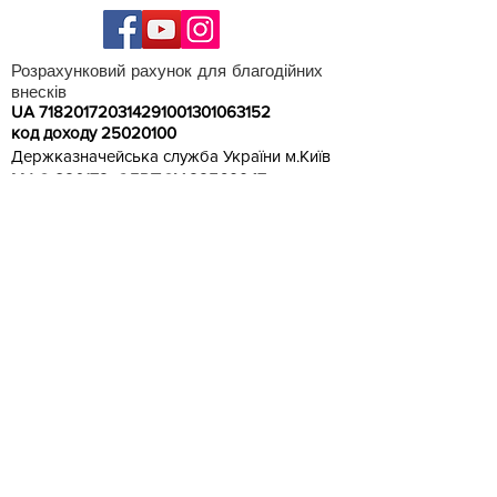
Розрахунковий рахунок для благодійних
внесків
UA 718201720314291001301063152
код доходу 250201
00
Держказначейська служба України м.Київ
МФО 820172, ЄДРПОУ
22569947
,
Отримувач - Дубенський ліцей №5