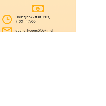
Понеділок - п’ятниця,
9:00 - 17:00
dubno_lyceum5@ukr.net
Розрахунковий рахунок для благодійних
внесків
UA 718201720314291001301063152
код доходу 250201
00
Держказначейська служба України м.Київ
МФО 820172, ЄДРПОУ
22569947
,
Отримувач - Дубенський ліцей №5