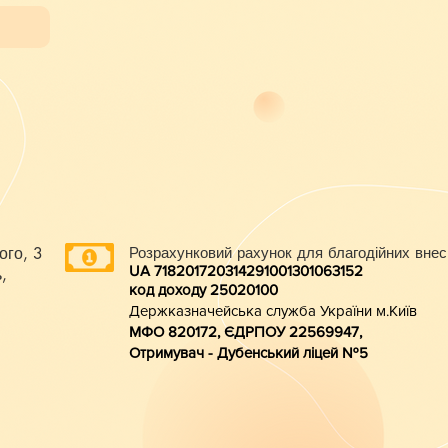
ого, 3
Розрахунковий рахунок для благодійних внес
UA 718201720314291001301063152
,
код доходу 250201
00
Держказначейська служба України м.Київ
МФО 820172, ЄДРПОУ 22569947,
Отримувач - Дубенський ліцей №5