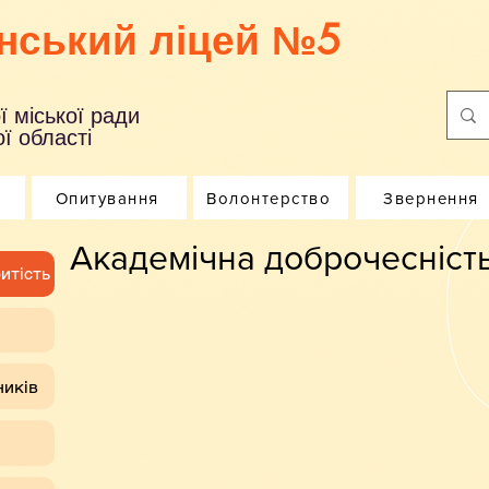
нський ліцей №5
ї міської ради
ї області
Опитування
Волонтерство
Звернення
Академічна доброчесніст
итість
ників